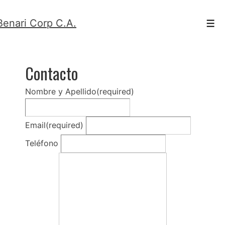
↓
Benari Corp C.A.
Saltar
Men
al
contenido
Contacto
principal
Nombre y Apellido
(required)
Email
(required)
Teléfono